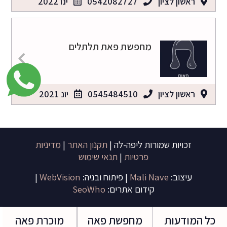
ראשון לציון
0542082727
ינו 2022
מחפשת פאת תלתלים
ראשון לציון
0545484510
יונ 2021
זכויות שמורות ליפה-לה |
תקנון האתר
|
מדיניות
פרטיות
|
תנאי שימוש
עיצוב:
Mali Nave
| פיתוח ובניה:
WebVision
|
קידום אתרים:
SeoWho
כל המודעות
מחפשת פאה
מוכרת פאה
ברוכה הבאה לפורטל חיפוש הפאות