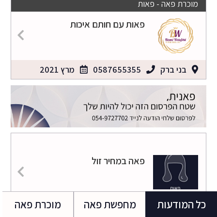
מוכרת פאה - פאות
פאות עם חותם איכות
בני ברק
0587655355
מרץ 2021
פאה במחיר זול
כל המודעות
מחפשת פאה
מוכרת פאה
בית שמש
058-4760098
אפר 2021