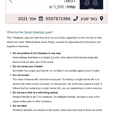
לפאה
מחיר:
5,500 ₪
באר שבע
0507871986
אפר 2021