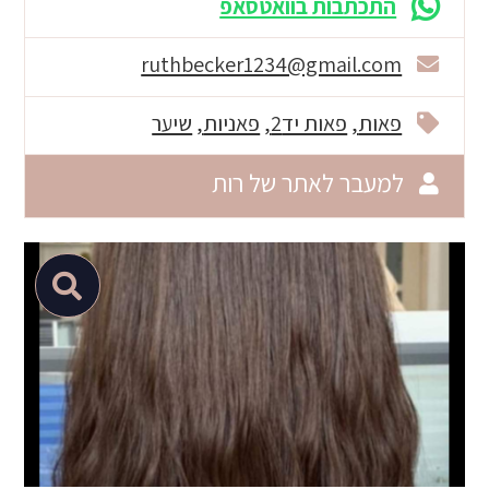
התכתבות בוואטסאפ
ruthbecker1234@gmail.com
פאות
פאות יד2
פאניות
שיער
למעבר לאתר של רות