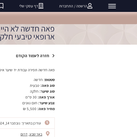
הרשמה / התחברות
דף עסקי שלי
פאה חדשה לא היית
ארופאי טיבעי חלק
חזרה לעמוד הקודם
פאה חדשה תפירה עבודת יד שיער איכו
סטטוס:
חדשה
סוג פאה:
טבעית
סוג שיער:
חלקה
אורך פאה:
30 ס"מ
צבע שיער:
חום גוונים
מחיר פאה:
5,500 ₪
עודכן בתאריך: נובמבר 14, 2024
באר שבע
,
דרום