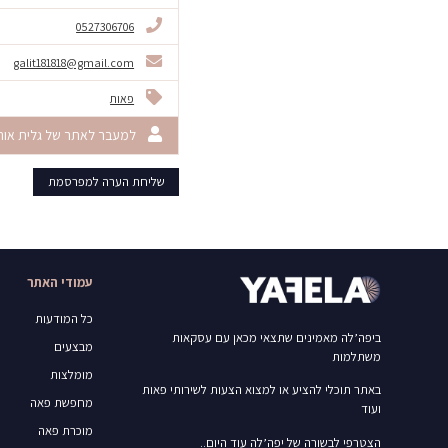
0527306706
galit181818@gmail.com
פאות
למעבר לאתר של גלית אור
שליחת הערה למפרסמת
עמודי האתר
כל המודעות
ביפה’לה מאמינים שתצאי מכאן עם עסקאות
מבצעים
משתלמות
מומלצות
באתר תוכלי להציע או למצוא הצעות לשירותי פאות
מחפשת פאה
ועוד
מוכרת פאה
הצטרפי לבשורה של יפה’לה עוד היום..